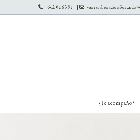
662 01 63 91
|
vanessabenaderoferrando
¿Te acompaño?